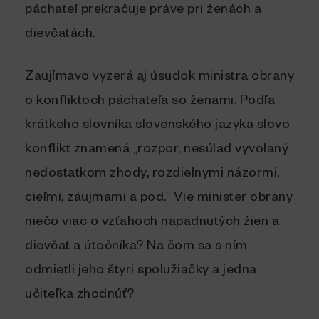
páchateľ prekračuje práve pri ženách a
dievčatách.
Zaujímavo vyzerá aj úsudok ministra obrany
o konfliktoch páchateľa so ženami. Podľa
krátkeho slovníka slovenského jazyka slovo
konflikt znamená „rozpor, nesúlad vyvolaný
nedostatkom zhody, rozdielnymi názormi,
cieľmi, záujmami a pod.“ Vie minister obrany
niečo viac o vzťahoch napadnutých žien a
dievčat a útočníka? Na čom sa s ním
odmietli jeho štyri spolužiačky a jedna
učiteľka zhodnúť?