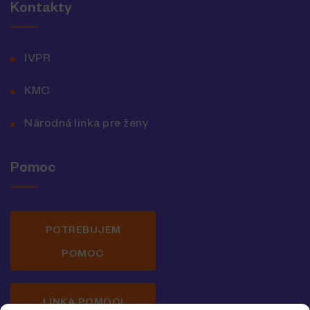
Kontakty
IVPR
KMC
Národná linka pre ženy
Pomoc
POTREBUJEM
POMOC
LINKA POMOCI