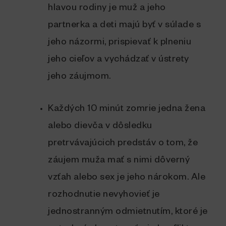
hlavou rodiny je muž a jeho
partnerka a deti majú byť v súlade s
jeho názormi, prispievať k plneniu
jeho cieľov a vychádzať v ústrety
jeho záujmom.
Každých 10 minút zomrie jedna žena
alebo dievča v dôsledku
pretrvávajúcich predstáv o tom, že
záujem muža mať s nimi dôverný
vzťah alebo sex je jeho nárokom. Ale
rozhodnutie nevyhovieť je
jednostranným odmietnutím, ktoré je