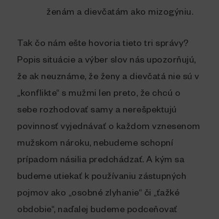
ženám a dievčatám ako mizogýniu.
Tak čo nám ešte hovoria tieto tri správy?
Popis situácie a výber slov nás upozorňujú,
že ak neuznáme, že ženy a dievčatá nie sú v
„konflikte“ s mužmi len preto, že chcú o
sebe rozhodovať samy a nerešpektujú
povinnosť vyjednávať o každom vznesenom
mužskom nároku, nebudeme schopní
prípadom násilia predchádzať. A kým sa
budeme utiekať k používaniu zástupných
pojmov ako „osobné zlyhanie“ či „ťažké
obdobie“, naďalej budeme podceňovať