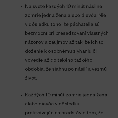
Na svete každých 10 minút násilne
zomrie jedna žena alebo dievča. Nie
v dôsledku toho, že páchatelia sú
bezmocní pri presadzovaní vlastných
názorov a záujmov až tak, že ich to
doženie k osobnému zlyhaniu či
vovedie až do takého ťažkého
obdobia, že siahnu po násilí a vezmú
život.
Každých 10 minút zomrie jedna žena
alebo dievča v dôsledku
pretrvávajúcich predstáv o tom, že