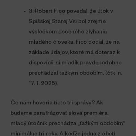
3. Robert Fico povedal, že útok v
Spišskej Starej Vsi bol zrejme
výsledkom osobného zlyhania
mladého človeka. Fico dodal, že na
základe údajov, ktoré má doteraz k
dispozícii, si mladík pravdepodobne
prechádzal ťažkým obdobím. (čtk, n,
17. 1. 2025)
Čo nám hovoria tieto tri správy? Ak
budeme parafrázovať slová premiéra,
mladý útočník prechádza „ťažkým obdobím“
minimálne tri roky. A keďže jedna z obetí