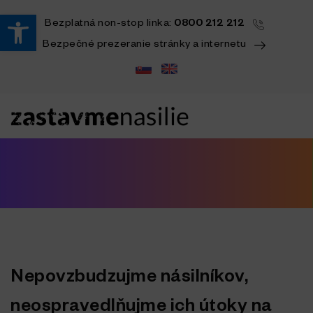
Open toolbar
Bezplatná
non-stop
linka:
0800 212 212
Bezpečné prezeranie stránky a internetu
Nepovzbudzujme násilníkov,
neospravedlňujme ich útoky na