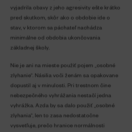
vyjadrila obavy z jeho agresivity ešte krátko
pred skutkom, skôr ako o obdobie ide o
stav, v ktorom sa páchateľ nachádza
minimálne od obdobia ukončovania
základnej školy.
Nie je ani na mieste použiť pojem „osobné
zlyhanie“. Násilia voči ženám sa opakovane
dopustil aj v minulosti. Pri trestnom čine
nebezpečného vyhrážania nestačí jedna
vyhrážka. Azda by sa dalo použiť „osobné
zlyhania“, len to zasa nedostatočne
vysvetľuje, prečo hranice normálnosti