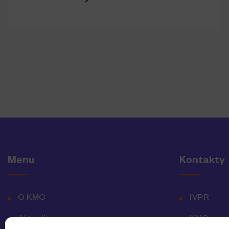
Menu
Kontakty
O KMC
IVPR
Aktuality
KMC