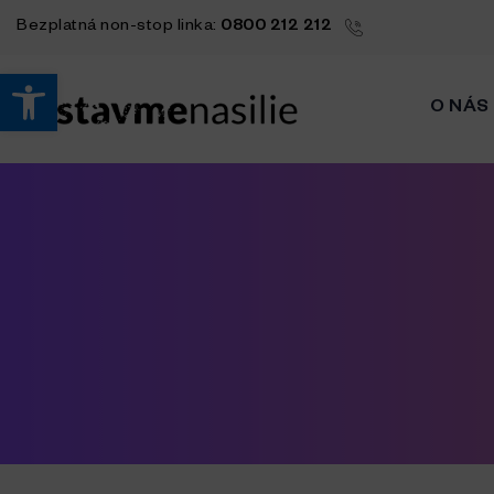
Bezplatná
non-stop
linka:
0800 212 212
Open toolbar
O NÁS