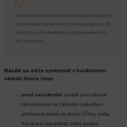
Ohrozenie násilím nie je príznakom slabosti,
ale zakladá nárok na ochranu a podporu. Za
násilie a jeho následky je zodpovedný ten,
kto ho pácha.
Násilie sa môže vyskytnúť v hociktorom
období života ženy:
pred narodením:
umelé prerušenie
tehotenstva na základe výsledkov
pohlavnej selekcie plodu (Čína, India,
Kórejská republika), bitky počas