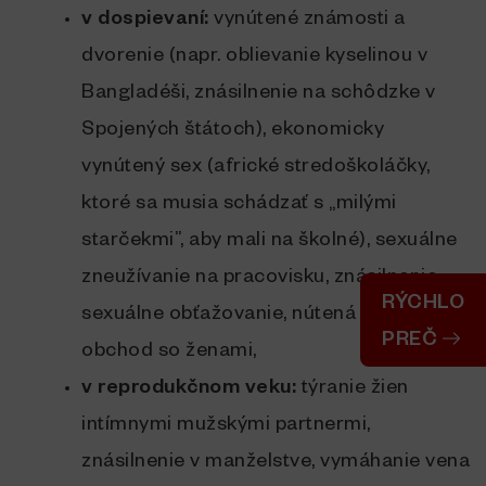
v dospievaní:
vynútené známosti a
dvorenie (napr. oblievanie kyselinou v
Bangladéši, znásilnenie na schôdzke v
Spojených štátoch), ekonomicky
vynútený sex (africké stredoškoláčky,
ktoré sa musia schádzať s „milými
starčekmi”, aby mali na školné), sexuálne
zneužívanie na pracovisku, znásilnenie,
RÝCHLO
sexuálne obťažovanie, nútená prostitúcia,
PREČ
obchod so ženami,
v reprodukčnom veku:
týranie žien
intímnymi mužskými partnermi,
znásilnenie v manželstve, vymáhanie vena