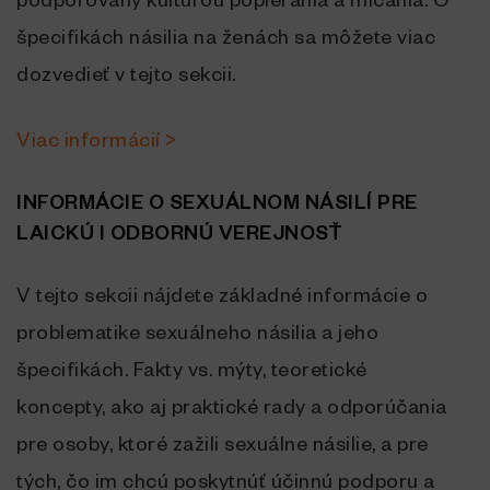
podporovaný kultúrou popierania a mlčania. O
špecifikách násilia na ženách sa môžete viac
dozvedieť v tejto sekcii.
Viac informácií >
INFORMÁCIE O SEXUÁLNOM NÁSILÍ PRE
LAICKÚ I ODBORNÚ VEREJNOSŤ
V tejto sekcii nájdete základné informácie o
problematike sexuálneho násilia a jeho
špecifikách. Fakty vs. mýty, teoretické
koncepty, ako aj praktické rady a odporúčania
pre osoby, ktoré zažili sexuálne násilie, a pre
tých, čo im chcú poskytnúť účinnú podporu a