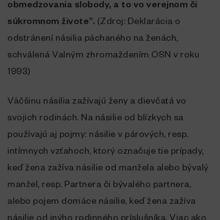
obmedzovania slobody, a to vo verejnom či
súkromnom živote”.
(Zdroj: Deklarácia o
odstránení násilia páchaného na ženách,
schválená Valným zhromaždením OSN v roku
1993)
Väčšinu násilia zažívajú ženy a dievčatá vo
svojich rodinách. Na násilie od blízkych sa
používajú aj pojmy: násilie v párových, resp.
intímnych vzťahoch, ktorý označuje tie prípady,
keď žena zažíva násilie od manžela alebo bývalý
manžel, resp. Partnera či bývalého partnera,
alebo pojem domáce násilie, keď žena zažíva
násilie od inýho rodinného príslušníka. Viac ako