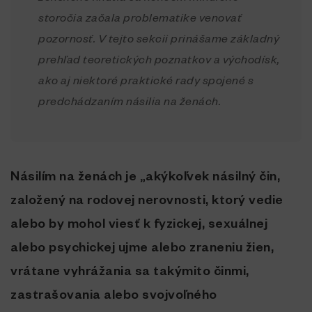
storočia začala problematike venovať
pozornosť. V tejto sekcii prinášame základný
prehľad teoretických poznatkov a východísk,
ako aj niektoré praktické rady spojené s
predchádzaním násilia na ženách.
Násilím na ženách je „akýkoľvek násilný čin,
založený na rodovej nerovnosti, ktorý vedie
alebo by mohol viesť k fyzickej, sexuálnej
alebo psychickej ujme alebo zraneniu žien,
vrátane vyhrážania sa takýmito činmi,
zastrašovania alebo svojvoľného