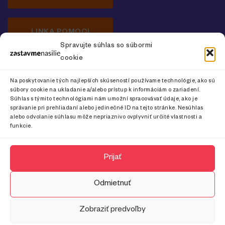
LINKA POMOCI
Spravujte súhlas so súbormi
cookie
Newsletter o prevencii násilia na ženách
Na poskytovanie tých najlepších skúseností používame technológie, ako sú
súbory cookie na ukladanie a/alebo prístup k informáciám o zariadení.
Súhlas s týmito technológiami nám umožní spracovávať údaje, ako je
správanie pri prehliadaní alebo jedinečné ID na tejto stránke. Nesúhlas
alebo odvolanie súhlasu môže nepriaznivo ovplyvniť určité vlastnosti a
CHCEM ODOBERAŤ
funkcie.
Prijať
Odmietnuť
Zobraziť predvoľby