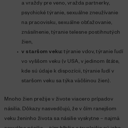
a vraždy pre veno, vražda partnerky,
psychické týranie, sexuálne zneužívanie
na pracovisku, sexuálne obťažovanie,
znásilnenie, týranie telesne postihnutých
žien,
v staršom veku:
týranie vdov, týranie ľudí
vo vyššom veku (v USA, v jedinom štáte,
kde sú údaje k dispozícii, týranie ľudí v
staršom veku sa týka väčšinou žien).
Mnoho žien prežije v živote viacero prípadov
násilia. Dôkazy nasvedčujú, že v čím ranejšom
veku ženinho života sa násilie vyskytne – najmä