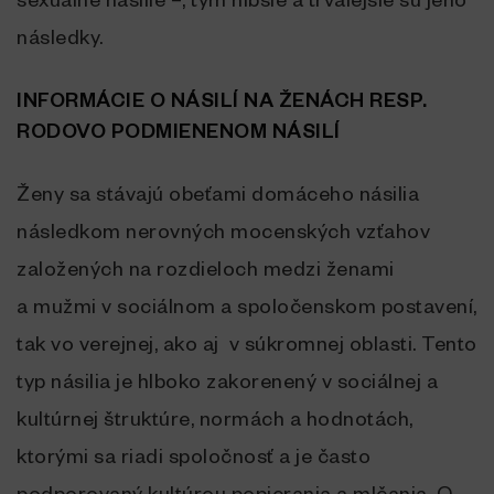
sexuálne násilie –, tým hlbšie a trvalejšie sú jeho
následky.
INFORMÁCIE O NÁSILÍ NA ŽENÁCH RESP.
RODOVO PODMIENENOM NÁSILÍ
Ženy sa stávajú obeťami domáceho násilia
následkom nerovných mocenských vzťahov
založených na rozdieloch medzi ženami
a mužmi v sociálnom a spoločenskom postavení,
tak vo verejnej, ako aj v súkromnej oblasti. Tento
typ násilia je hlboko zakorenený v sociálnej a
kultúrnej štruktúre, normách a hodnotách,
ktorými sa riadi spoločnosť a je často