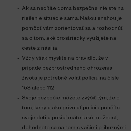
Ak sa necítite doma bezpečne, nie ste na
riešenie situácie sama. Našou snahou je
pomôcť vám zorientovať sa a rozhodnúť
sa o tom, aké prostriedky využijete na
ceste z násilia.
Vždy však myslite na pravidlo, že v
prípade bezprostredného ohrozenia
života je potrebné volať políciu na čísle
158 alebo 112.
Svoje bezpečie môžete zvýšiť tým, že o
tom, kedy a ako privolať políciu poučíte
svoje deti a pokiaľ máte takú možnosť,
dohodnete sa na tom s vašimi príbuznými