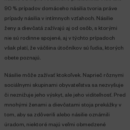
90 % prípadov domáceho násilia tvoria práve
prípady násilia v intímnych vzťahoch. Násilie
ženy a dievčatá zažívajú aj od osôb, s ktorými
nie sú rodinne spojené, aj v týchto prípadoch
však platí, že väčšina útočníkov sú ľudia, ktorých
obete poznajú.
Násilie môže zažívať ktokoľvek. Naprieč rôznymi
sociálnymi skupinami obyvateľstva sa nezvyšuje
či neznižuje jeho výskyt, ale jeho viditeľnosť. Pred
mnohými ženami a dievčatami stoja prekážky v
tom, aby sa zdôverili alebo násilie oznámili
úradom, niektoré majú veľmi obmedzené