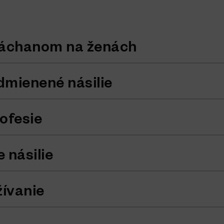
 páchanom na ženách
dmienené násilie
ofesie
 násilie
žívanie