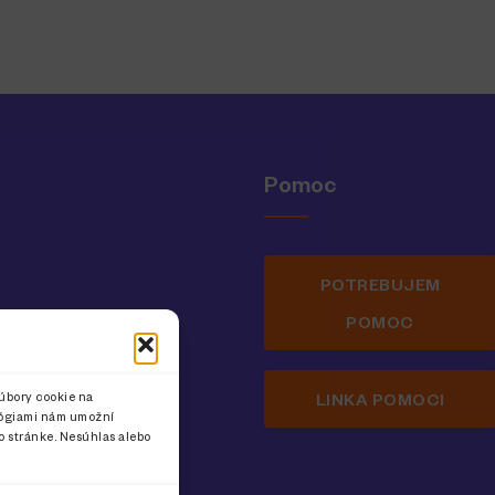
Pomoc
POTREBUJEM
POMOC
inka pre ženy
úbory cookie na
LINKA POMOCI
ológiami nám umožní
to stránke. Nesúhlas alebo