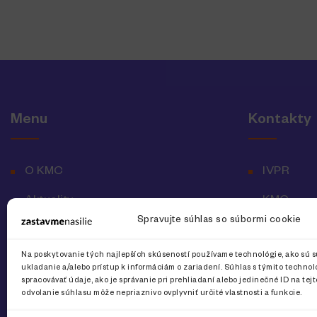
Menu
Kontakty
O KMC
IVPR
Aktuality
KMC
Spravujte súhlas so súbormi cookie
Vyhlásenie o prístupnosti
Národná l
Na poskytovanie tých najlepších skúseností používame technológie, ako sú s
Ochrana osobných údajov
ukladanie a/alebo prístup k informáciám o zariadení. Súhlas s týmito techn
spracovávať údaje, ako je správanie pri prehliadaní alebo jedinečné ID na tej
odvolanie súhlasu môže nepriaznivo ovplyvniť určité vlastnosti a funkcie.