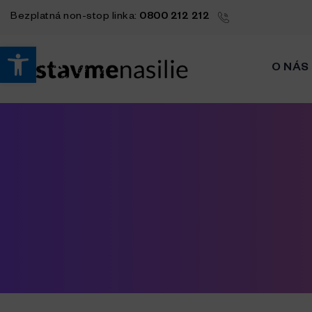
Bezplatná
non-stop
linka:
0800 212 212
Open toolbar
O NÁS