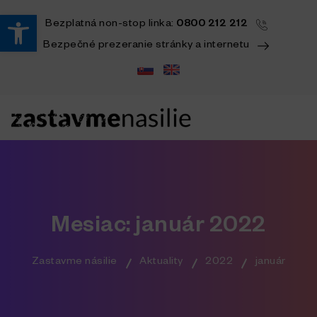
Open toolbar
Bezplatná
non-stop
linka:
0800 212 212
Bezpečné prezeranie stránky a internetu
Mesiac:
január 2022
Zastavme násilie
Aktuality
2022
január