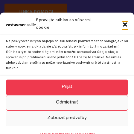
LINKA POMOCI
Spravujte súhlas so súbormi
cookie
Newsletter o prevencii násilia na ženách
Na poskytovanie tých najlepších skúseností používame technológie, ako sú
súbory cookie na ukladanie a/alebo prístup k informáciám o zariadení.
Súhlas s týmito technológiami nám umožní spracovávať údaje, ako je
správanie pri prehliadaní alebo jedinečné ID na tejto stránke. Nesúhlas
alebo odvolanie súhlasu môže nepriaznivo ovplyvniť určité vlastnosti a
CHCEM ODOBERAŤ
funkcie.
Prijať
Odmietnuť
Zobraziť predvoľby
© 2024 Zastavme násilie. Všetky práva vyhradené.