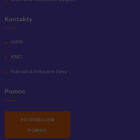
Ochrana osobných údajov
Kontakty
IVPR
KMC
Národná linka pre ženy
Pomoc
POTREBUJEM
POMOC