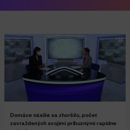
Domáce násilie sa zhoršilo, počet
zavraždených svojimi príbuznými rapídne