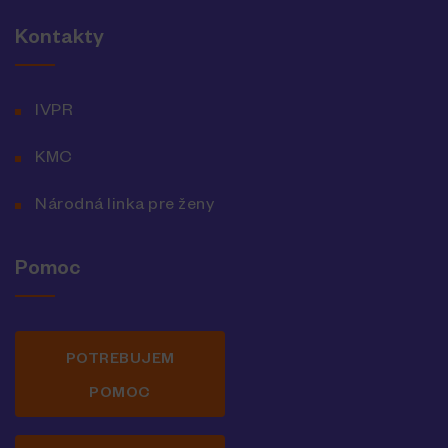
Kontakty
IVPR
KMC
Národná linka pre ženy
Pomoc
POTREBUJEM
POMOC