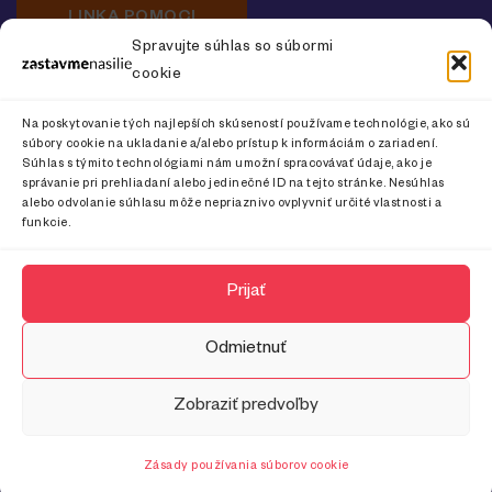
LINKA POMOCI
Spravujte súhlas so súbormi
cookie
Newsletter o prevencii násilia na ženách
Na poskytovanie tých najlepších skúseností používame technológie, ako sú
súbory cookie na ukladanie a/alebo prístup k informáciám o zariadení.
Súhlas s týmito technológiami nám umožní spracovávať údaje, ako je
správanie pri prehliadaní alebo jedinečné ID na tejto stránke. Nesúhlas
alebo odvolanie súhlasu môže nepriaznivo ovplyvniť určité vlastnosti a
CHCEM ODOBERAŤ
funkcie.
Prijať
Odmietnuť
Zobraziť predvoľby
© 2024 Zastavme násilie. Všetky práva vyhradené.
Zásady používania súborov cookie