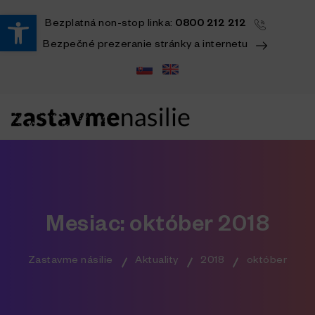
Open toolbar
Bezplatná
non-stop
linka:
0800 212 212
Bezpečné prezeranie stránky a internetu
Mesiac:
október 2018
Zastavme násilie
Aktuality
2018
október