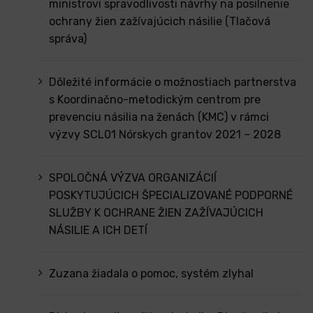
ministrovi spravodlivosti návrhy na posilnenie
ochrany žien zažívajúcich násilie (Tlačová
správa)
Dôležité informácie o možnostiach partnerstva
s Koordinačno-metodickým centrom pre
prevenciu násilia na ženách (KMC) v rámci
výzvy SCL01 Nórskych grantov 2021 – 2028
SPOLOČNÁ VÝZVA ORGANIZÁCIÍ
POSKYTUJÚCICH ŠPECIALIZOVANÉ PODPORNÉ
SLUŽBY K OCHRANE ŽIEN ZAŽÍVAJÚCICH
NÁSILIE A ICH DETÍ
Zuzana žiadala o pomoc, systém zlyhal