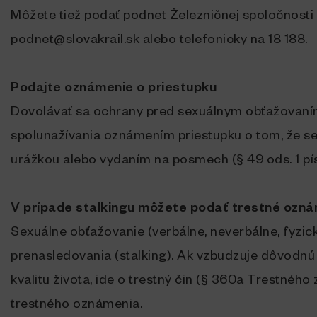
Môžete tiež podať podnet Železničnej spoločnosti
podnet@slovakrail.sk alebo telefonicky na 18 188.
Podajte oznámenie o priestupku
Dovolávať sa ochrany pred sexuálnym obťažovaní
spolunažívania oznámením priestupku o tom, že se
urážkou alebo vydaním na posmech (§ 49 ods. 1 písm
V prípade stalkingu môžete podať trestné ozn
Sexuálne obťažovanie (verbálne, neverbálne, fyzi
prenasledovania (stalking). Ak vzbudzuje dôvodnú 
kvalitu života, ide o trestný čin (§ 360a Trestnéh
trestného oznámenia.