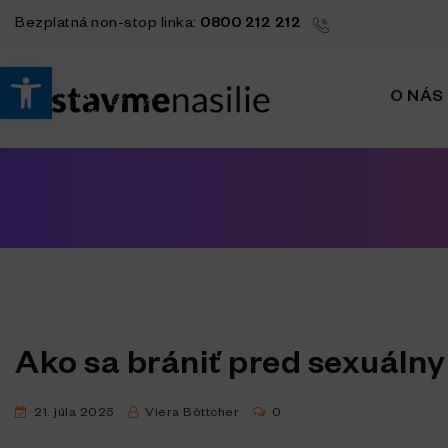
Bezplatná
non-stop
linka:
0800 212 212
Open toolbar
O NÁS
Ako sa brániť pred sexuál
21. júla 2025
Viera Böttcher
0