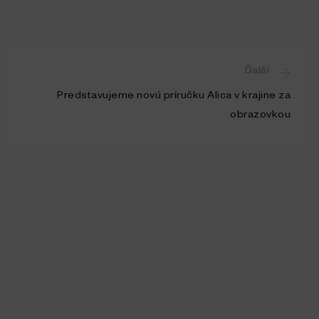
Ďalší
Predstavujeme novú príručku Alica v krajine za
obrazovkou