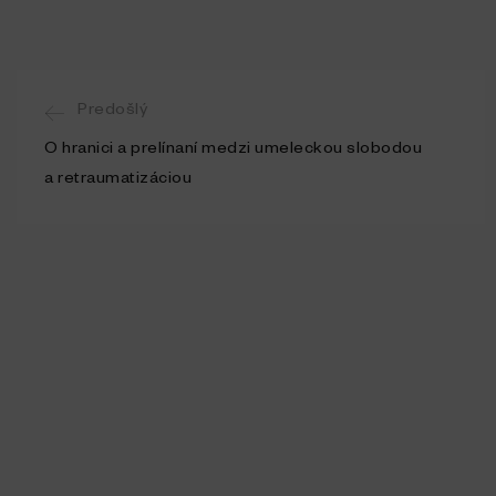
Predošlý
O hranici a prelínaní medzi umeleckou slobodou
a retraumatizáciou