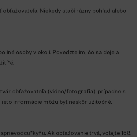
 obťažovateľa. Niekedy stačí rázny pohľad alebo
o iné osoby v okolí. Povedzte im, čo sa deje a
ití*é.
vár obťažovateľa (video/fotografia), prípadne si
 Tieto informácie môžu byť neskôr užitočné.
 sprievodcu*kyňu. Ak obťažovanie trvá, volajte 158.