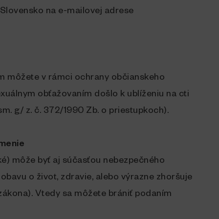
 Slovensko na e-mailovej adrese
m môžete v rámci ochrany občianskeho
xuálnym obťažovaním došlo k ublíženiu na cti
. g/ z. č. 372/1990 Zb. o priestupkoch).
ámenie
cké) môže byť aj súčasťou nebezpečného
obavu o život, zdravie, alebo výrazne zhoršuje
o zákona). Vtedy sa môžete brániť podaním