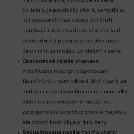
Veľmi časté sú aj výroky, že sa žena
zbláznila, je psychicky chorá, namýšľa si,
má samovražedné sklony atď. Muži
používajú takéto tvrdenia aj vtedy, keď
chcú odvrátiť pozornosť od vlastných
činov tým, že hľadajú „problém“ v žene.
Ekonomické násilie
znamená
zneužívanie moci pri disponovaní
finančnými prostriedkami. Muž napríklad
nedáva na živobytie finančné prostriedky,
alebo iba nedostatočné množstvo,
zatajuje výšku svojich príjmov a majetok,
ale pritom kontroluje príjmy ženy.
Sexualizované násilie
zahŕňa všetky