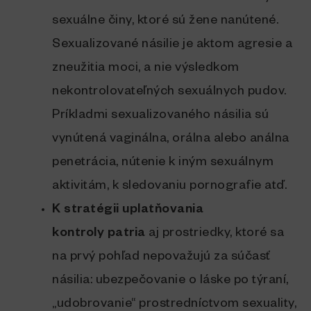
sexuálne činy, ktoré sú žene nanútené.
Sexualizované násilie je aktom agresie a
zneužitia moci, a nie výsledkom
nekontrolovateľných sexuálnych pudov.
Príkladmi sexualizovaného násilia sú
vynútená vaginálna, orálna alebo análna
penetrácia, nútenie k iným sexuálnym
aktivitám, k sledovaniu pornografie atď.
K stratégii uplatňovania
kontroly patria
aj prostriedky, ktoré sa
na prvý pohľad nepovažujú za súčasť
násilia: ubezpečovanie o láske po týraní,
„udobrovanie“ prostredníctvom sexuality,