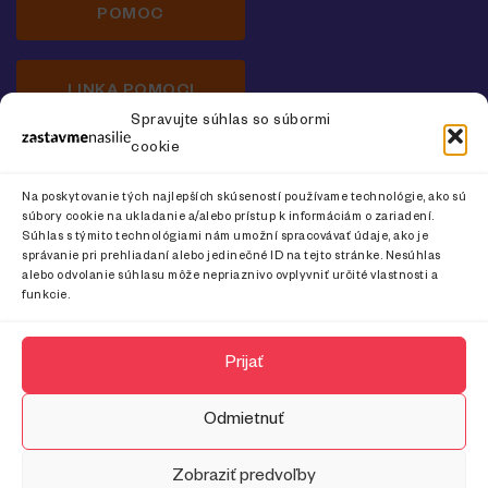
POMOC
LINKA POMOCI
Spravujte súhlas so súbormi
cookie
Newsletter o prevencii násilia na ženách
Na poskytovanie tých najlepších skúseností používame technológie, ako sú
súbory cookie na ukladanie a/alebo prístup k informáciám o zariadení.
Súhlas s týmito technológiami nám umožní spracovávať údaje, ako je
správanie pri prehliadaní alebo jedinečné ID na tejto stránke. Nesúhlas
alebo odvolanie súhlasu môže nepriaznivo ovplyvniť určité vlastnosti a
CHCEM ODOBERAŤ
funkcie.
Prijať
Odmietnuť
Zobraziť predvoľby