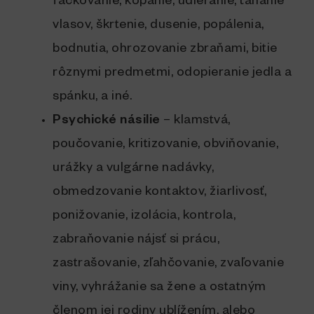
fackovanie, kopanie, udieranie, ťahanie
vlasov, škrtenie, dusenie, popálenia,
bodnutia, ohrozovanie zbraňami, bitie
rôznymi predmetmi, odopieranie jedla a
spánku, a iné.
Psychické násilie
– klamstvá,
poučovanie, kritizovanie, obviňovanie,
urážky a vulgárne nadávky,
obmedzovanie kontaktov, žiarlivosť,
ponižovanie, izolácia, kontrola,
zabraňovanie nájsť si prácu,
zastrašovanie, zľahčovanie, zvaľovanie
viny, vyhrážanie sa žene a ostatným
členom jej rodiny ublížením, alebo