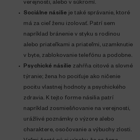
verejnosti, alebo v súkromí.
Sociálne násilie
je také správanie, ktoré
má za cieľ ženu izolovať. Patrí sem
napríklad bránenie v styku s rodinou
alebo priateľkami a priateľmi, uzamknutie
v byte, zablokovanie telefónu a podobne.
Psychické násilie
zahŕňa citové a slovné
týranie; žena ho pociťuje ako ničenie
pocitu vlastnej hodnoty a psychického
zdravia. K tejto forme násilia patrí
napríklad zosmiešňovanie na verejnosti,
urážlivé poznámky o výzore alebo
charaktere, osočovanie a výbuchy zlosti.