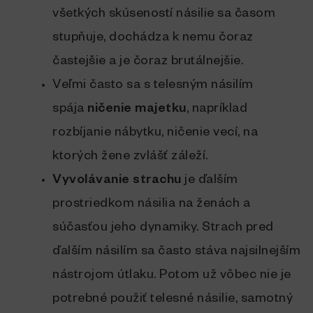
všetkých skúseností násilie sa časom
stupňuje, dochádza k nemu čoraz
častejšie a je čoraz brutálnejšie.
Veľmi často sa s telesným násilím
spája
ničenie majetku
, napríklad
rozbíjanie nábytku, ničenie vecí, na
ktorých žene zvlášť záleží.
Vyvolávanie strachu
je ďalším
prostriedkom násilia na ženách a
súčasťou jeho dynamiky. Strach pred
ďalším násilím sa často stáva najsilnejším
nástrojom útlaku. Potom už vôbec nie je
potrebné použiť telesné násilie, samotný