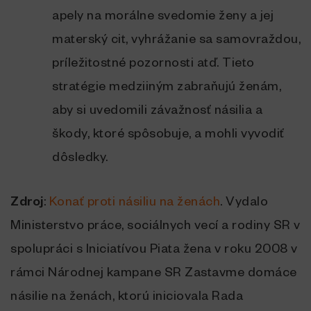
apely na morálne svedomie ženy a jej
materský cit, vyhrážanie sa samovraždou,
príležitostné pozornosti atď. Tieto
stratégie medziiným zabraňujú ženám,
aby si uvedomili závažnosť násilia a
škody, ktoré spôsobuje, a mohli vyvodiť
dôsledky.
Zdroj
:
Konať proti násiliu na ženách
. Vydalo
Ministerstvo práce, sociálnych vecí a rodiny SR v
spolupráci s Iniciatívou Piata žena v roku 2008 v
rámci Národnej kampane SR Zastavme domáce
násilie na ženách, ktorú iniciovala Rada