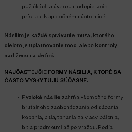
pôžičkách a úveroch, odopieranie
prístupu k spoločnému účtu a iné.
Násilím je každé správanie muža, ktorého
cieľom je uplatňovanie moci alebo kontroly
nad ženou a deťmi.
NAJČASTEJŠIE FORMY NÁSILIA, KTORÉ SA
ČASTO VYSKYTUJÚ SÚČASNE:
Fyzické násilie
zahŕňa všemožné formy
brutálneho zaobchádzania od sácania,
kopania, bitia, ťahania za vlasy, pálenia,
bitia predmetmi až po vraždu. Podľa