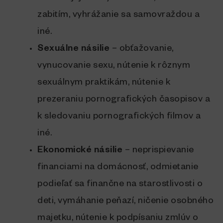
zabitím, vyhrážanie sa samovraždou a
iné.
Sexuálne násilie
– obťažovanie,
vynucovanie sexu, nútenie k rôznym
sexuálnym praktikám, nútenie k
prezeraniu pornografických časopisov a
k sledovaniu pornografických filmov a
iné.
Ekonomické násilie
– neprispievanie
financiami na domácnosť, odmietanie
podieľať sa finančne na starostlivosti o
deti, vymáhanie peňazí, ničenie osobného
majetku, nútenie k podpísaniu zmlúv o