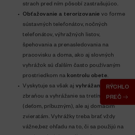
strach pred ním pôsobí zastrašujúco.
Obťažovanie a terorizovanie
vo forme
sústavných telefonátov, nočných
telefonátov, výhražných listov,
špehovania a prenasledovania na
pracovisku a doma, ako aj slovných
vyhrážok sú ďalším často používaným
prostriedkom na
kontrolu obete
.
Vyskytuje sa však aj
vyhrážanie
sa
RÝCHLO
zbraňou a vyhrážanie sa tretím osobám
PREČ
(deťom, príbuzným), ale aj domácim
zvieratám. Vyhrážky treba brať vždy
vážne,bez ohľadu na to, či sa použijú na