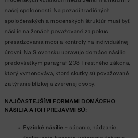
mocenských vzťahoch medzi ženami a mužmi v
našej spoločnosti. Na pozadí tradičných
spoločenských a mocenských štruktúr musí byť
násilie na ženách považované za pokus
presadzovania moci a kontroly na individuálnej
úrovni. Na Slovensku upravuje domáce násilie
predovšetkým paragraf 208 Trestného zákona,
ktorý vymenováva, ktoré skutky sú považované
za týranie blízkej a zverenej osoby.
NAJČASTEJŠÍMI FORMAMI DOMÁCEHO
NÁSILIA A ICH PREJAVMI SÚ:
Fyzické násilie
– sácanie, hádzanie,