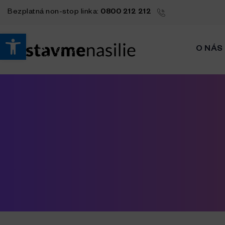
Bezplatná
non-stop
linka:
0800 212 212
Open toolbar
O NÁS