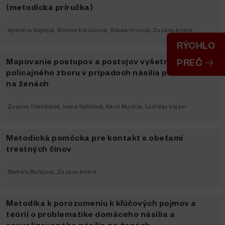
(metodická príručka)
Apolónia Sejková
,
Monika Kolcúnová
,
Slávka Hricová
,
Zuzana André
RÝCHLO
Mapovanie postupov a postojov vyšetrovateľov
PREČ
policajného zboru v prípadoch násilia páchaného
na ženách
Zuzana Očenášová
,
Ivana Sabolová
,
Karol Murdza
,
Ladislav Vajzer
Metodická pomôcka pre kontakt s obeťami
trestných činov
Barbora Burajová
,
Zuzana André
Metodika k porozumeniu k kľúčových pojmov a
teórií o problematike domáceho násilia a