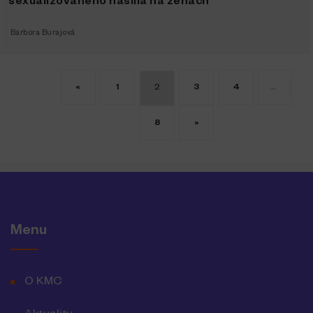
sexualizovaného násilia na ženách
Barbora Burajová
«
1
2
3
4
…
8
»
Menu
O KMC