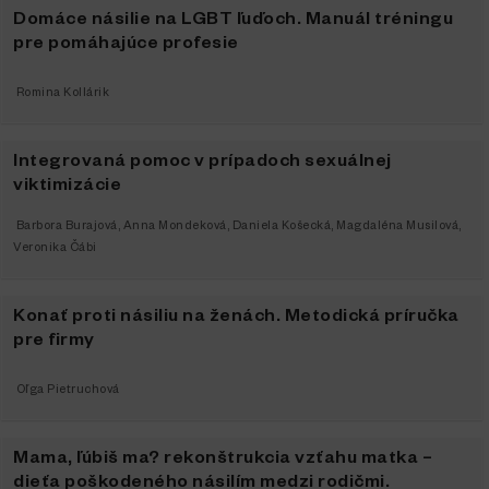
Domáce násilie na LGBT ľuďoch. Manuál tréningu
pre pomáhajúce profesie
Romina Kollárik
Integrovaná pomoc v prípadoch sexuálnej
viktimizácie
Barbora Burajová
,
Anna Mondeková
,
Daniela Košecká
,
Magdaléna Musilová
,
Veronika Čábi
Konať proti násiliu na ženách. Metodická príručka
pre firmy
Oľga Pietruchová
Mama, ľúbiš ma? rekonštrukcia vzťahu matka –
dieťa poškodeného násilím medzi rodičmi.