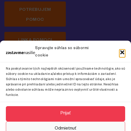
POTREBUJEM
POMOC
LINKA POMOCI
Spravujte súhlas so súbormi
cookie
Newsletter o prevencii násilia na ženách
Na poskytovanie tých najlepších skúseností používame technológie, ako sú
súbory cookie na ukladanie a/alebo prístup k informáciám o zariadení.
Súhlas s týmito technológiami nám umožní spracovávať údaje, ako je
správanie pri prehliadaní alebo jedinečné ID na tejto stránke. Nesúhlas
alebo odvolanie súhlasu môže nepriaznivo ovplyvniť určité vlastnosti a
CHCEM ODOBERAŤ
funkcie.
Prijať
Odmietnuť