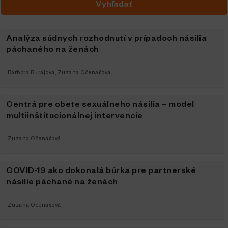
Analýza súdnych rozhodnutí v prípadoch násilia
páchaného na ženách
Barbora Burajová
,
Zuzana Očenášová
Centrá pre obete sexuálneho násilia – model
multiinštitucionálnej intervencie
Zuzana Očenášová
COVID-19 ako dokonalá búrka pre partnerské
násilie páchané na ženách
Zuzana Očenášová