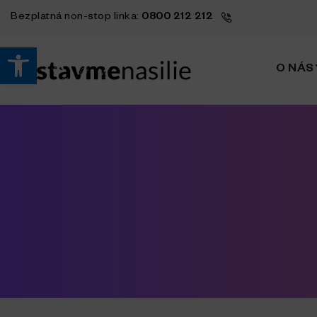
Bezplatná
non-stop
linka:
0800 212 212
Open toolbar
O NÁS