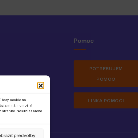
Pomoc
POTREBUJEM
POMOC
inka pre ženy
úbory cookie na
LINKA POMOCI
ológiami nám umožní
to stránke. Nesúhlas alebo
braziť predvoľby