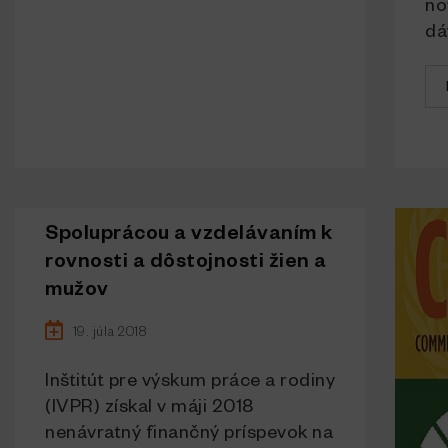
no
dát
Spoluprácou a vzdelávaním k
rovnosti a dôstojnosti žien a
mužov
19. júla 2018
Inštitút pre výskum práce a rodiny
(IVPR) získal v máji 2018
nenávratný finančný príspevok na