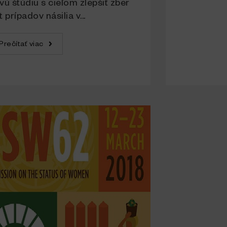
vú štúdiu s cieľom zlepšiť zber
 prípadov násilia v...
Prečítať viac