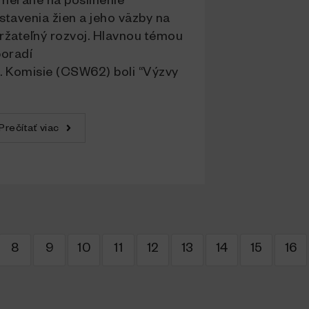
merané na posilnenie
stavenia žien a jeho väzby na
ržateľný rozvoj. Hlavnou témou
poradí
. Komisie (CSW62) boli “Výzvy
Prečítať viac
8
9
10
11
12
13
14
15
16