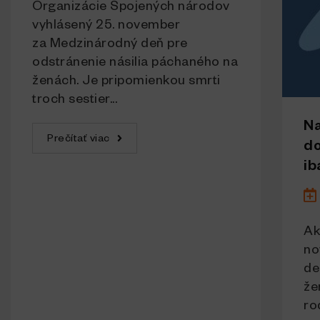
Organizácie Spojených národov
vyhlásený 25. november
za Medzinárodný deň pre
odstránenie násilia páchaného na
ženách. Je pripomienkou smrti
troch sestier...
Na
Prečítať viac
do
ib
Ak
no
de
že
ro