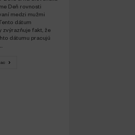
me Deň rovnosti
aní medzi mužmi
 Tento dátum
 zvýrazňuje fakt, že
ohto dátumu pracujú
.
iac