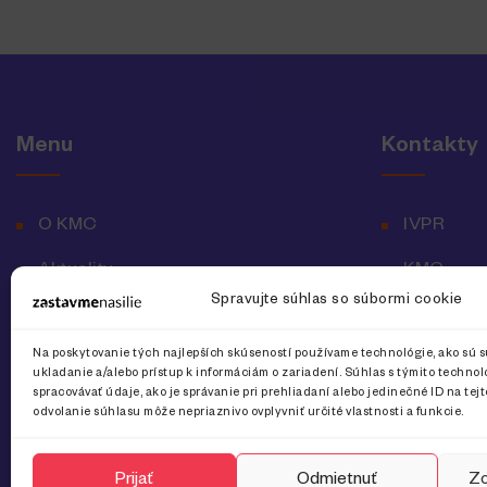
Menu
Kontakty
O KMC
IVPR
Aktuality
KMC
Spravujte súhlas so súbormi cookie
Vyhlásenie o prístupnosti
Národná l
Na poskytovanie tých najlepších skúseností používame technológie, ako sú s
Ochrana osobných údajov
ukladanie a/alebo prístup k informáciám o zariadení. Súhlas s týmito techn
spracovávať údaje, ako je správanie pri prehliadaní alebo jedinečné ID na tej
odvolanie súhlasu môže nepriaznivo ovplyvniť určité vlastnosti a funkcie.
Prijať
Odmietnuť
Zo