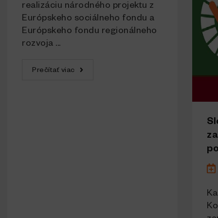
realizáciu národného projektu z
Európskeho sociálneho fondu a
Európskeho fondu regionálneho
rozvoja ...
Prečítať viac
Sl
za
po
Ka
Ko