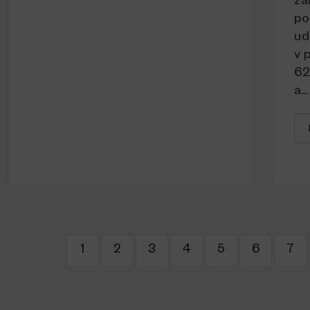
za
po
ud
v 
62
a...
1
2
3
4
5
6
7