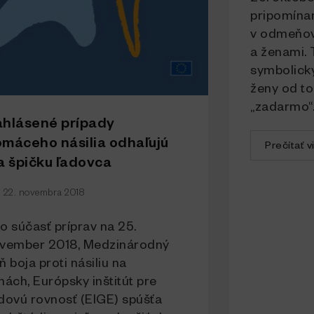
pripomína
v odmeňov
a ženami.
symbolicky
ženy od t
„zadarmo“..
hlásené prípady
máceho násilia odhaľujú
Prečítať v
a špičku ľadovca
22. novembra 2018
o súčasť príprav na 25.
vember 2018, Medzinárodný
ň boja proti násiliu na
nách, Európsky inštitút pre
dovú rovnosť (EIGE) spúšťa