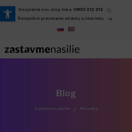
Open toolbar
Bezplatná
non-stop
linka:
0800 212 212
Bezpečné prezeranie stránky a internetu
Blog
Zastavme násilie
Aktuality