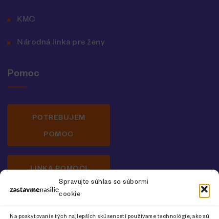
KMC
Národná linka pre ženy
Pomoc
POTREBUJEM
POMOC
LINKA POMOCI
Spravujte súhlas so súbormi
cookie
Newsletter o prevencii násilia na ženách
Na poskytovanie tých najlepších skúseností používame technológie, ako sú