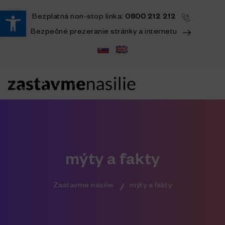
Open toolbar
Bezplatná
non-stop
linka:
0800 212 212
Bezpečné prezeranie stránky a internetu
mýty a fakty
Zastavme násilie
mýty a fakty