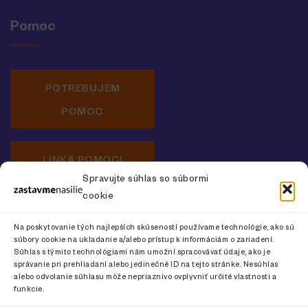
Pomoc
POTREBUJEM
POMOC
LINKA POMOCI
Spravujte súhlas so súbormi
cookie
Newsletter o prevencii násilia na ženách
Na poskytovanie tých najlepších skúseností používame technológie, ako sú
súbory cookie na ukladanie a/alebo prístup k informáciám o zariadení.
Súhlas s týmito technológiami nám umožní spracovávať údaje, ako je
správanie pri prehliadaní alebo jedinečné ID na tejto stránke. Nesúhlas
alebo odvolanie súhlasu môže nepriaznivo ovplyvniť určité vlastnosti a
CHCEM ODOBERAŤ
funkcie.