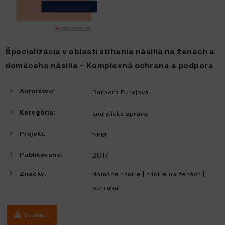
Špecializácia v oblasti stíhania násilia na ženách a
domáceho násilia – Komplexná ochrana a podpora
Autorstvo:
Barbora Burajová
Kategória:
analytická správa
Projekt:
NFM
Publikované:
2017
Značky:
|
|
domáce násilie
násilie na ženách
ochrana
Stiahnuť