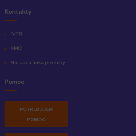
Kontakty
IVPR
KMC
Národná linka pre ženy
Pomoc
POTREBUJEM
POMOC