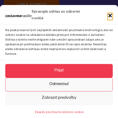
LINKA POMOCI
Spravujte súhlas so súbormi
cookie
Newsletter o prevencii násilia na ženách
Na poskytovanie tých najlepších skúseností používame technológie, ako sú
súbory cookie na ukladanie a/alebo prístup k informáciám o zariadení.
Súhlas s týmito technológiami nám umožní spracovávať údaje, ako je
správanie pri prehliadaní alebo jedinečné ID na tejto stránke. Nesúhlas
alebo odvolanie súhlasu môže nepriaznivo ovplyvniť určité vlastnosti a
CHCEM ODOBERAŤ
funkcie.
Prijať
Odmietnuť
Zobraziť predvoľby
© 2024 Zastavme násilie. Všetky práva vyhradené.
Zásady používania súborov cookie