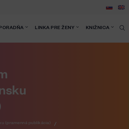
PORADŇA
LINKA PRE ŽENY
KNIŽNICA
um
ensku
)
ku (pramenná publikácia)