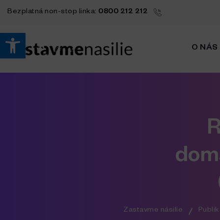
Bezplatná
non-stop
linka:
0800 212 212
Open toolbar
O NÁS
R
domá
Zastavme násilie
Publik