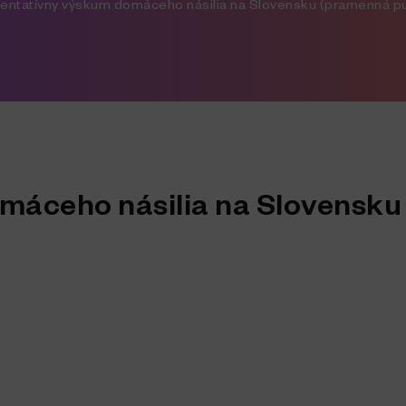
entatívny výskum domáceho násilia na Slovensku (pramenná pu
máceho násilia na Slovensku