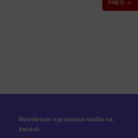
PREČ
Newsletter o prevencii násilia na
ženách