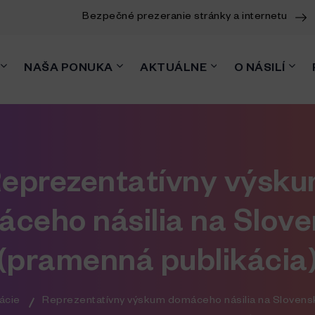
Bezpečné prezeranie stránky a internetu
NAŠA PONUKA
AKTUÁLNE
O NÁSILÍ
eprezentatívny výsk
ceho násilia na Slov
(pramenná publikácia
ácie
Reprezentatívny výskum domáceho násilia na Slovens