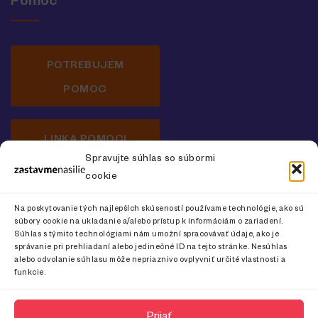
Pomoc
POTREBUJEM
POMOC
LINKA POMOCI
Spravujte súhlas so súbormi
cookie
Newsletter o prevencii násilia na ženách
Na poskytovanie tých najlepších skúseností používame technológie, ako sú
súbory cookie na ukladanie a/alebo prístup k informáciám o zariadení.
Súhlas s týmito technológiami nám umožní spracovávať údaje, ako je
správanie pri prehliadaní alebo jedinečné ID na tejto stránke. Nesúhlas
alebo odvolanie súhlasu môže nepriaznivo ovplyvniť určité vlastnosti a
CHCEM ODOBERAŤ
funkcie.
Prijať