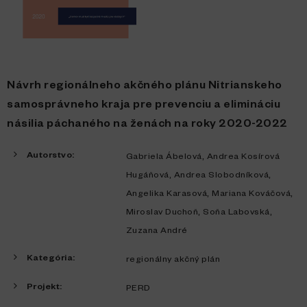
Návrh regionálneho akčného plánu Nitrianskeho
samosprávneho kraja pre prevenciu a elimináciu
násilia páchaného na ženách na roky 2020-2022
Autorstvo:
,
Gabriela Ábelová
Andrea Kosírová
,
,
Hugáňová
Andrea Slobodníková
,
,
Angelika Karasová
Mariana Kováčová
,
,
Miroslav Duchoň
Soňa Labovská
Zuzana André
Kategória:
regionálny akčný plán
Projekt:
PERD