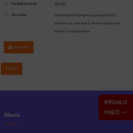
Publikované:
2020
Značky:
|
multiinštitucionálna spolupráca
|
násilie na ženách
obete násilných
|
činov
vzdelávanie
Stiahnuť
Späť
RÝCHLO
PREČ
Menu