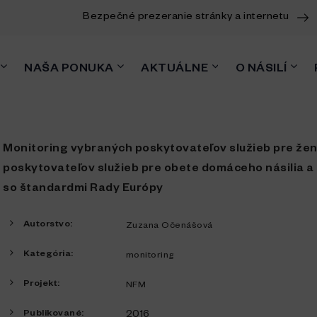
Bezpečné prezeranie stránky a internetu
NAŠA PONUKA
AKTUÁLNE
O NÁSILÍ
Monitoring vybraných poskytovateľov služieb pre ženy 
poskytovateľov služieb pre obete domáceho násilia a
so štandardmi Rady Európy
Autorstvo:
Zuzana Očenášová
Kategória:
monitoring
Projekt:
NFM
Publikované:
2016