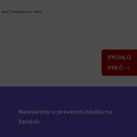
|
rópy
služby pre ženy
RÝCHLO
PREČ
Newsletter o prevencii násilia na
ženách