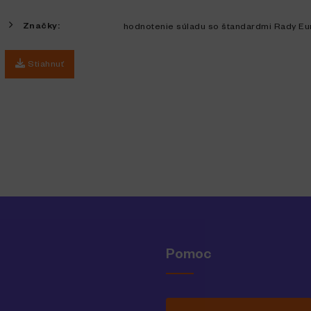
Značky:
hodnotenie súladu so štandardmi Rady Eu
Stiahnuť
Pomoc