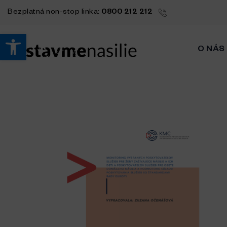
Bezplatná
non-stop
linka:
0800 212 212
Open toolbar
O NÁS