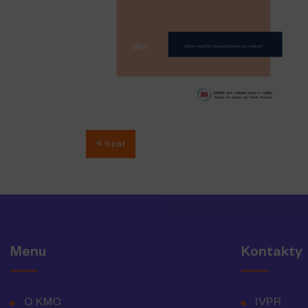
Späť
Menu
Kontakty
O KMC
IVPR