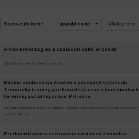
A nok erokszag es a családon beluli eroszak
Sára Činčurová
,
Barbora Burajová
Násilie páchané na ženách v párových vzťahoch.
Trénerský tréning pre koordinátorov a koordinátork
terénnej sociálnej práce. Príručka
Adriana Mesochoritisová
,
Barbora Burajová
,
Katarína Franeková
,
Lenka Molčano
Tatiana Brnová
Predchádzanie a znižovanie násilia na ženách s