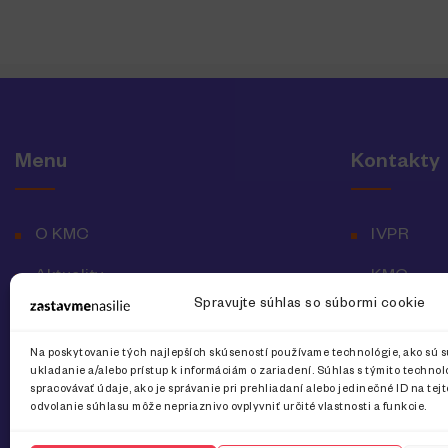
Menu
Kontakty
O KMC
IVPR
Aktuality
KMC
Spravujte súhlas so súbormi cookie
Vyhlásenie o prístupnosti
Národná l
Na poskytovanie tých najlepších skúseností používame technológie, ako sú s
Ochrana osobných údajov
ukladanie a/alebo prístup k informáciám o zariadení. Súhlas s týmito techn
spracovávať údaje, ako je správanie pri prehliadaní alebo jedinečné ID na tej
odvolanie súhlasu môže nepriaznivo ovplyvniť určité vlastnosti a funkcie.