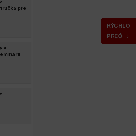
v
íručka pre
RÝCHLO
PREČ
y a
semináru
e