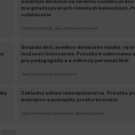
osobitým dôrazom na terénnu sociálnu prácu 
marginalizopvaných rómskych komunitách. Pr
vzdelávanie
Christián Havlíček
,
Jana Jablonická Zezulová
Situácia detí, svedkov domáceho násilia: výzv
ov
možnosti intervencie. Príručka k odbornému 
pre pedagogický a a odborný personál škôl
Sára Činčurová
,
Barbora Burajová
čky
Základný odhad nebezpečenstva. Príručka pr
policajtov a policajtky prvého kontaktu
Oľga Pietruchová
,
Andrej Kuruc
,
Barbora Burajová