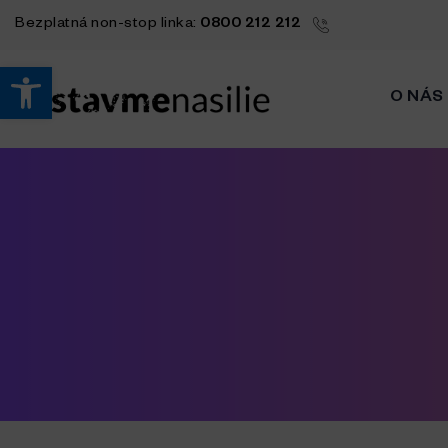
Bezplatná
non-stop
linka:
0800 212 212
Open toolbar
O NÁS