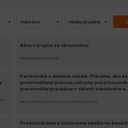
Alica v krajine za obrazovkou
Martha Rotska-Pantelidi
Partnerské a domáce násilie. Príručka, ako sa
y
prostriedkami právnej ochrany pre pracovník
pracovníčky pracujúce v oblasti sociálneho a..
vá
,
Barbora Burajová
,
Kristína Kročková
,
Marián Filčík
Predchádzanie a znižovanie násilia na ženách