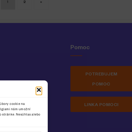
1
2
»
Pomoc
POTREBUJEM
POMOC
inka pre ženy
úbory cookie na
LINKA POMOCI
ológiami nám umožní
to stránke. Nesúhlas alebo