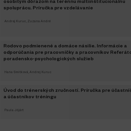
osobitým dôrazom na terénnu multiinštitucionálnu
spoluprácu. Príručka pre vzdelávanie
Andrej Kuruc
,
Zuzana André
Rodovo podmienené a domáce násilie. Informácie a
odporúčania pre pracovníčky a pracovníkov Referát
poradensko-psychologických služieb
Hana Smitková
,
Andrej Kuruc
Úvod do trénerských zručností. Príručka pre účastní
a účastníkov tréningu
Paula Jójárt