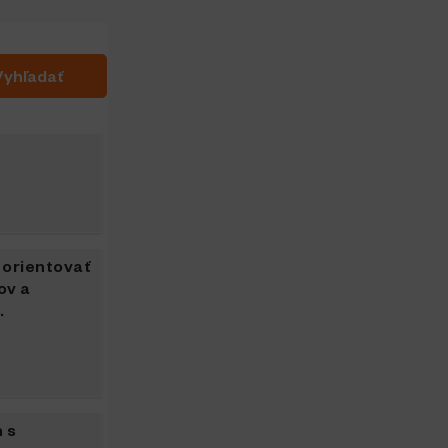
 orientovať
ov a
.
 s