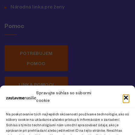
Národná linka pre ženy
Pomoc
POTREBUJEM
POMOC
LINKA POMOCI
Spravujte súhlas so súbormi
cookie
Newsletter o prevencii násilia na ženách
Na poskytovanie tých najlepších skúseností používame technológie, ako sú
súbory cookie na ukladanie a/alebo prístup k informáciám o zariadení.
Súhlas s týmito technológiami nám umožní spracovávať údaje, ako je
správanie pri prehliadaní alebo jedinečné ID na tejto stránke. Nesúhlas