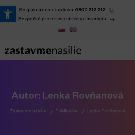
Open toolbar
Bezplatná
non-stop
linka:
0800 212 212
Bezpečné prezeranie stránky a internetu
Autor:
Lenka Rovňanová
Zastavme násilie
Publikácie
Lenka Rovňanová