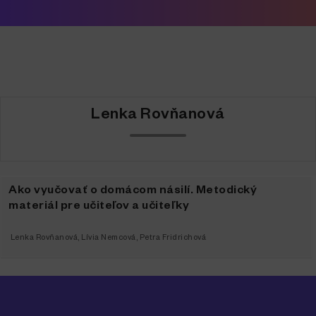
Lenka Rovňanová
Ako vyučovať o domácom násilí. Metodický
materiál pre učiteľov a učiteľky
Lenka Rovňanová
,
Lívia Nemcová
,
Petra Fridrichová