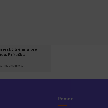
nerský tréning pre
áce. Príručka
vá
,
Tatiana Brnová
Pomoc