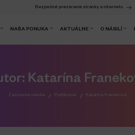
Bezpečné prezeranie stránky a internetu
NAŠA PONUKA
AKTUÁLNE
O NÁSILÍ
utor:
Katarína Franeko
Zastavme násilie
Publikácie
Katarína Franeková