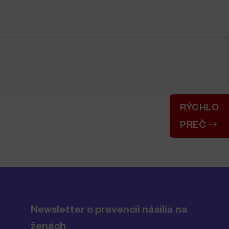
RÝCHLO
PREČ
Newsletter o prevencii násilia na
ženách