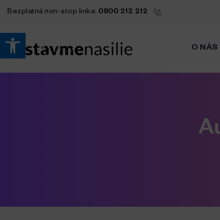
Bezplatná
non-stop
linka:
0800 212 212
Open toolbar
O NÁS
A