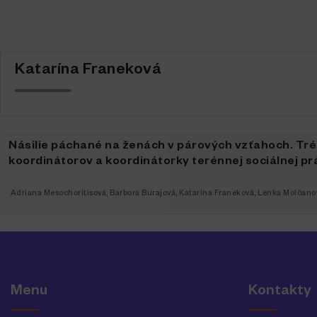
Katarína Franeková
Násilie páchané na ženách v párových vzťahoch. Tré
koordinátorov a koordinátorky terénnej sociálnej pr
Adriana Mesochoritisová
,
Barbora Burajová
,
Katarína Franeková
,
Lenka Molčano
Menu
Kontakty