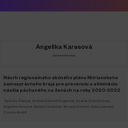
Angelika Karasová
Návrh regionálneho akčného plánu Nitrianskeho
samosprávneho kraja pre prevenciu a elimináciu
násilia páchaného na ženách na roky 2020-2022
Gabriela Ábelová
,
Andrea Kosírová Hugáňová
,
Andrea Slobodníková
,
Angelika Karasová
,
Mariana Kováčová
,
Miroslav Duchoň
,
Soňa Labovská
,
Zuzana André