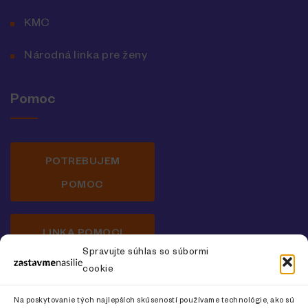
KMC
Národná linka pre ženy
Pomoc
POTREBUJEM
POMOC
LINKA POMOCI
Spravujte súhlas so súbormi
cookie
Newsletter o prevencii násilia na ženách
Na poskytovanie tých najlepších skúseností používame technológie, ako sú