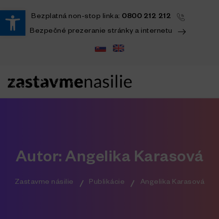
Open toolbar
Bezplatná
non-stop
linka:
0800 212 212
Bezpečné prezeranie stránky a internetu
Autor:
Angelika Karasová
Zastavme násilie
Publikácie
Angelika Karasová