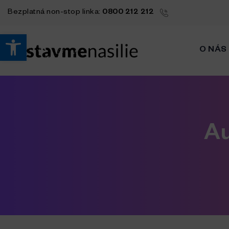
Bezplatná
non-stop
linka:
0800 212 212
Open toolbar
O NÁS
Au