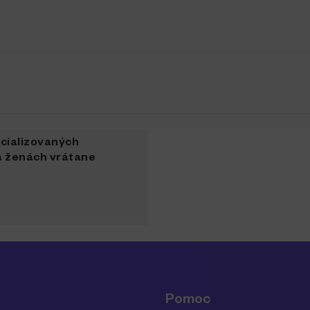
ecializovaných
na ženách vrátane
Pomoc