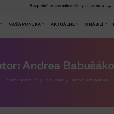
Bezpečné prezeranie stránky a internetu
NAŠA PONUKA
AKTUÁLNE
O NÁSILÍ
tor:
Andrea Babušák
Zastavme násilie
Publikácie
Andrea Babušáková