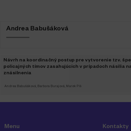
Andrea Babušáková
Návrh na koordinačný postup pre vytvorenie tzv. šp
policajných tímov zasahujúcich v prípadoch násilia 
znásilnenia
Andrea Babušáková
,
Barbora Burajová
,
Marek Píš
Menu
Kontakty