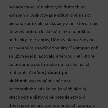
poradenstva. V niektorých štátoch sa
kampaň a poskytované dištančné služby
cielene zamerali na skupiny žien, ktoré majú
sťažený prístup k službám ako napríklad
cudzinky, migrantky, Rómky alebo ženy so
zdravotným znevýhodnením. V kampaniach
sa už menej pracovalo s témou detí, ktoré
sú prítomné partnerskému násiliu na ich
matkách.
Zvýšený dopyt po
službách
vyplývajúci z nárastu
partnerského násilia na ženách ako aj
prechod na dištančné poradenstvo, či
dodržiavanie protipandemických opatrení