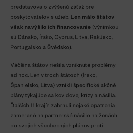
predstavovalo zvýšenú záťaž pre
poskytovateľov služieb.
Len málo štátov
však navýšilo ich financovanie
(výnimkou
sú Dánsko, Írsko, Cyprus, Litva, Rakúsko,
Portugalsko a Švédsko).
Väčšina štátov riešila vzniknuté problémy
ad hoc. Len v troch štátoch (Írsko,
Španielsko, Litva) vznikli špecifické akčné
plány týkajúce sa kovidovej krízy a násilia.
Ďalších 11 krajín zahrnuli nejaké opatrenia
zamerané na partnerské násilie na ženách
do svojich všeobecných plánov proti