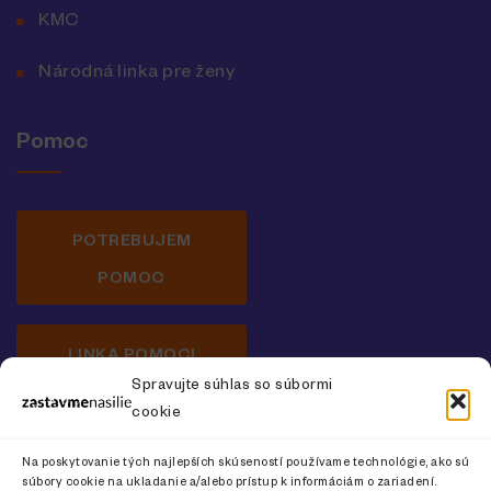
KMC
Národná linka pre ženy
Pomoc
POTREBUJEM
POMOC
LINKA POMOCI
Spravujte súhlas so súbormi
cookie
Newsletter o prevencii násilia na ženách
Na poskytovanie tých najlepších skúseností používame technológie, ako sú
súbory cookie na ukladanie a/alebo prístup k informáciám o zariadení.