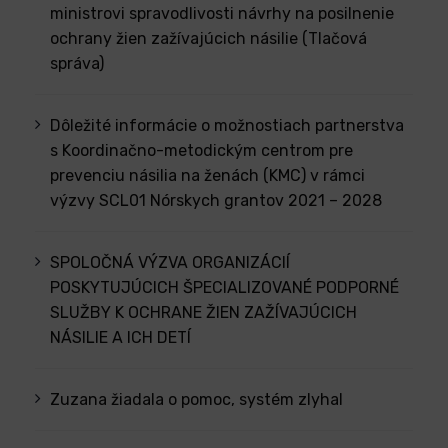
ministrovi spravodlivosti návrhy na posilnenie
ochrany žien zažívajúcich násilie (Tlačová
správa)
Dôležité informácie o možnostiach partnerstva
s Koordinačno-metodickým centrom pre
prevenciu násilia na ženách (KMC) v rámci
výzvy SCL01 Nórskych grantov 2021 – 2028
SPOLOČNÁ VÝZVA ORGANIZÁCIÍ
POSKYTUJÚCICH ŠPECIALIZOVANÉ PODPORNÉ
SLUŽBY K OCHRANE ŽIEN ZAŽÍVAJÚCICH
NÁSILIE A ICH DETÍ
Zuzana žiadala o pomoc, systém zlyhal