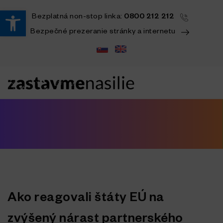
Open toolbar
Bezplatná
non-stop
linka:
0800 212 212
Bezpečné prezeranie stránky a internetu
Ako reagovali štáty EÚ na
zvýšený nárast partnerského