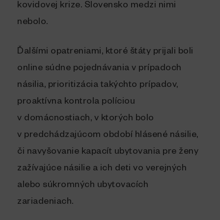
kovidovej krize. Slovensko medzi nimi
nebolo.
Ďalšími opatreniami, ktoré štáty prijali boli
online súdne pojednávania v prípadoch
násilia, prioritizácia takýchto prípadov,
proaktívna kontrola políciou
v domácnostiach, v ktorých bolo
v predchádzajúcom období hlásené násilie,
či navyšovanie kapacít ubytovania pre ženy
zažívajúce násilie a ich deti vo verejných
alebo súkromných ubytovacích
zariadeniach.