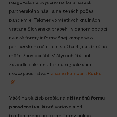
reagovala na zvýšené riziko a nárast
partnerského násilia na ženách počas
pandémie. Takmer vo všetkých krajinách
vrátane Slovenska prebehli v danom období
nejaké formy informačnej kampane o
partnerskom násilí a o službách, na ktoré sa
môžu ženy obrátiť. V štyroch štátoch
zaviedli diskrétnu formu signalizácie
nebezpečenstva –
známu kampaň „Rúško
19“
.
Väčšina služieb prešla na
dištančnú formu
poradenstva
, ktorá variovala od
telefonického po rôzne formy online